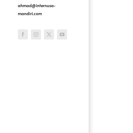
ahmad@internusa-
mandiri.com
Facebook
Instagram
X
YouTube